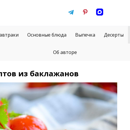
автраки
Основные блюда
Выпечка
Десерты
Об авторе
птов из баклажанов