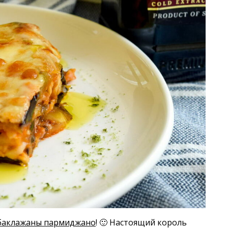
баклажаны пармиджано
! 🙂 Настоящий король