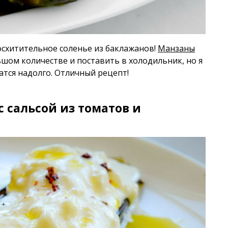
осхитительное соленье из баклажанов!
Манзаны
шом количестве и поставить в холодильник, но я
атся надолго. Отличный рецепт!
с сальсой из томатов и