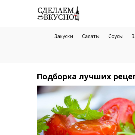
Перейти
к
содержанию
Закуски
Салаты
Соусы
З
Подборка лучших реце