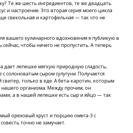
? Те же шесть ингредиентов, те же двадцать
ус и настроение. Это вторая серия моего цикла
ще свекольная и картофельная — так что не
для вашего кулинарного вдохновения я публикую в
ь сейчас, чтобы ничего не пропустить. А теперь
а дает лепешке мягкую природную сладость,
е с солоноватым сыром сулугуни. Получается
 свитер, только в еде. А бета-каротин, которым
 нашего организма. Между прочим, он
ами, а в нашей лепешке есть сыр и яйцо — так
мый ореховый хруст и порцию омега-3 с
 совесть точно не замучает.