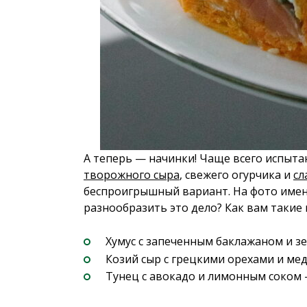
А теперь — начинки! Чаще всего испыта
творожного сыра
, свежего огурчика и
сл
беспроигрышный вариант. На фото именн
разнообразить это дело? Как вам такие
Хумус с запеченным баклажаном и з
Козий сыр с грецкими орехами и мед
Тунец с авокадо и лимонным соком 