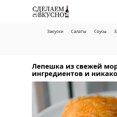
Перейти
к
содержанию
Закуски
Салаты
Соусы
З
Лепешка из свежей мор
ингредиентов и никак