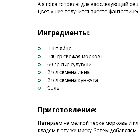
А я пока готовлю для вас следующий рец
цвет у нее получится просто фантастиче
Ингредиенты:
1 шт яйцо
140 гр свежая морковь
60 гр сыр сулугуни
2 ч л семена льна
2 ч л семена кунжута
Соль
Приготовление:
Натираем на мелкой терке морковь и кл
кладем в эту же миску. Затем добавляем 