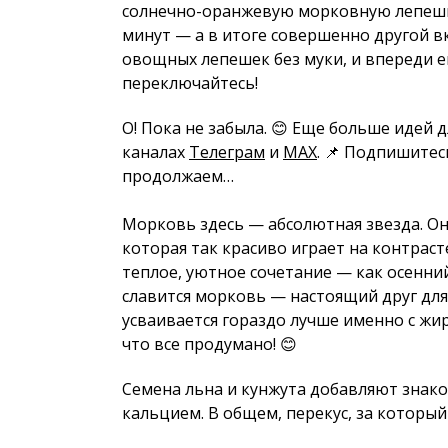
солнечно-оранжевую морковную лепешку
минут — а в итоге совершенно другой вк
овощных лепешек без муки, и впереди е
переключайтесь!
О! Пока не забыла. 😊 Еще больше идей 
каналах
Телеграм
и
MAX
. 📌 Подпишитес
продолжаем…
Морковь здесь — абсолютная звезда. Он
которая так красиво играет на контраст
теплое, уютное сочетание — как осенний
славится морковь — настоящий друг для
усваивается гораздо лучше именно с жир
что все продумано! 😊
Семена льна и кунжута добавляют знако
кальцием. В общем, перекус, за который