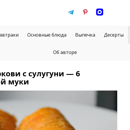
автраки
Основные блюда
Выпечка
Десерты
Об авторе
кови с сулугуни — 6
ой муки