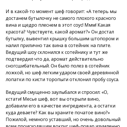
И в какой-то момент шеф говорит: «А теперь мы
достанем бутылочку не самого плохого красного
вина и щедро плеснем в этот соус! Ммм! Какая
красота? Чувствуете, какой аромат?» Он достал
бутылку, вывентил крышку большим штопором и
налил прилично так вина в сотейник на плите.
Ведущий шоу склонился к сотейнику и тут же
подтвердил что да, аромат действительно
сногсшибательный. Он было полез в сотейник
ложкой, но шеф легким ударом своей деревянной
лопатки по кисти торопыги отклонил пробу соуса.
Ведущий смущенно заулыбался и спросил: «О,
кстати! Месье шеф, вот вы открыли вино,
добавили его в качестве ингредиента, а остатки
куда деваете? Как вы храните початое вино?»
Пожилой, немного уставший, но очень довольный
всем происходящим вокруг шеф-повар изумленно