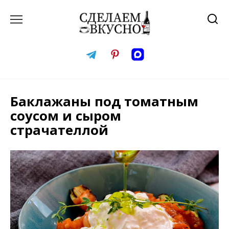
Перейти
к
содержанию
Баклажаны под томатным
соусом и сыром
страчателлой