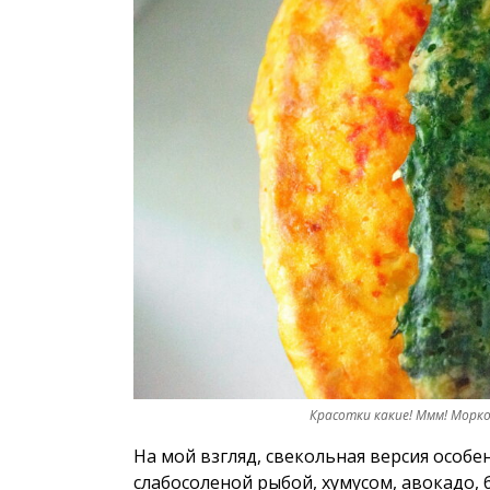
Красотки какие! Ммм! Морко
На мой взгляд, свекольная версия особ
слабосоленой рыбой
,
хумусом
, авокадо,