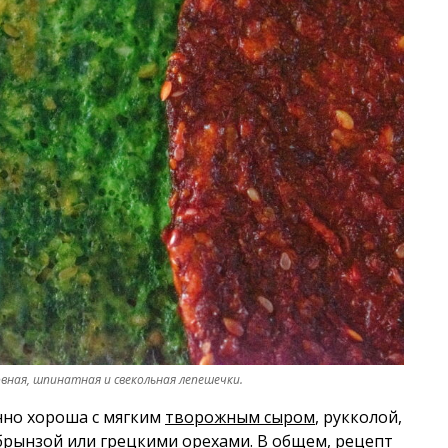
вная, шпинатная и свекольная лепешечки.
енно хороша с мягким
творожным сыром
, рукколой,
 брынзой или грецкими орехами. В общем, рецепт