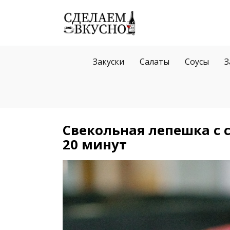
Перейти
к
содержанию
Закуски
Салаты
Соусы
З
Свекольная лепешка с 
20 минут