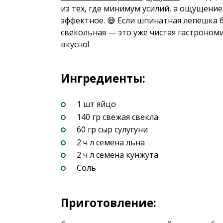
из тех, где минимум усилий, а ощущение
эффектное. 😅 Если шпинатная лепешка б
свекольная — это уже чистая гастроном
вкусно!
Ингредиенты:
1 шт яйцо
140 гр свежая свекла
60 гр сыр сулугуни
2 ч л семена льна
2 ч л семена кунжута
Соль
Приготовление: