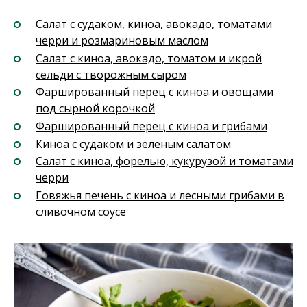
Салат с судаком, киноа, авокадо, томатами
черри и розмариновым маслом
Салат с киноа, авокадо, томатом и икрой
сельди с творожным сыром
Фаршированный перец с киноа и овощами
под сырной корочкой
Фаршированный перец с киноа и грибами
Киноа с судаком и зеленым салатом
Салат с киноа, форелью, кукурузой и томатами
черри
Говяжья печень с киноа и лесными грибами в
сливочном соусе