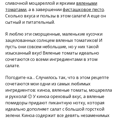
сливочной моцареллой и яркими
вялеными
томатами
, а в завершении
фисташковое песто
.
Сколько вкуса и пользы в этом салате! А еще он
сытный и питательный.
Я люблю эти сморщенные, маленькие кусочки
зацелованных солнцем вяленых томатиков! И
пусть они совсем небольшие, но у них такой
изысканный вкус! Вяленые томаты идеально
сочетаются со всеми ингредиентами в этом
салате.
Погодите-ка… Случилось так, что в этом рецепте
сочетаются мои одни из самых любимых
ингредиентов: киноа, вяленые томаты, моцарелла
и руккола! 🙂 У киноа ореховый вкус, а вяленые
помидоры придают пикантную нотку, которая
идеально дополняет салат с большой горсткой
зелени. Киноа содержит все девять незаменимых