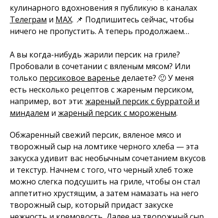
кулинарного вдохновения я публикую в каналах
Телеграм
и
MAX
. 📌 Подпишитесь сейчас, чтобы
ничего не пропустить. А теперь продолжаем…
А вы когда-нибудь жарили персик на гриле?
Пробовали в сочетании с вяленым мясом? Или
только
персиковое варенье
делаете? 🙂 У меня
есть несколько рецептов с жареным персиком,
например, вот эти:
жареный персик с бурратой и
миндалем
и
жареный персик с мороженым
.
Обжаренный свежий персик, вяленое мясо и
творожный сыр на ломтике черного хлеба — эта
закуска удивит вас необычным сочетанием вкусов
и текстур. Начнем с того, что черный хлеб тоже
можно слегка подсушить на гриле, чтобы он стал
аппетитно хрустящим, а затем намазать на него
творожный сыр, который придаст закуске
нежность и кремовость. Далее на творожный сыр