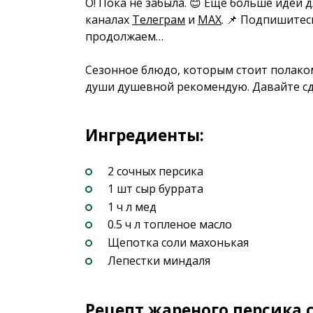
О! Пока не забыла. 😊 Еще больше идей 
каналах
Телеграм
и
MAX
. 📌 Подпишитес
продолжаем…
Сезонное блюдо, которым стоит полаком
души душевной рекомендую. Давайте сд
Ингредиенты:
2 сочных персика
1 шт сыр буррата
1 ч л мед
0.5 ч л топленое масло
Щепотка соли махонькая
Лепестки миндаля
Рецепт жареного персика 