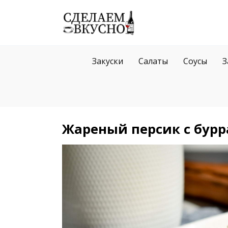
Перейти
к
содержанию
Закуски
Салаты
Соусы
З
Жареный персик с бур