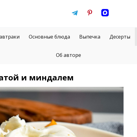
автраки
Основные блюда
Выпечка
Десерты
Об авторе
ратой и миндалем