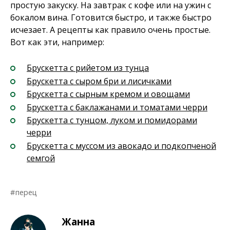
простую закуску. На завтрак с кофе или на ужин с
бокалом вина. Готовится быстро, и также быстро
исчезает. А рецепты как правило очень простые.
Вот как эти, например:
Брускетта с рийетом из тунца
Брускетта с сыром бри и лисичками
Брускетта с сырным кремом и овощами
Брускетта с баклажанами и томатами черри
Брускетта с тунцом, луком и помидорами
черри
Брускетта с муссом из авокадо и подкопченой
семгой
перец
Жанна