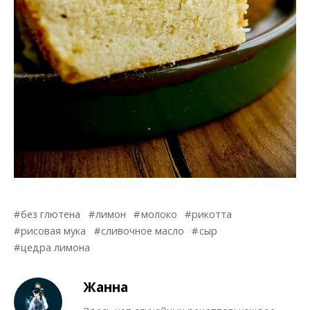
без глютена
лимон
молоко
рикотта
рисовая мука
сливочное масло
сыр
цедра лимона
Жанна