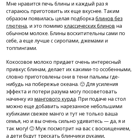
Мне нравится печь блины и каждый раз я
стараюсь приготовить их еще вкуснее. Таким
образом появилась целая подборка
блинов без
глютена
, и это помимо
классических блинов
на
обычном молоке. Блины восхитительны сами по
себе, а еще лучше с сиропами, джемами и
топпингами.
Кокосовое молоко придает очень интересный
привкус блинам, делает их какими-то особенными,
словно приготовлены они в тени пальмы где-
нибудь на побережье океана. 🙂 Для усиления
эффекта и потери разума могу посоветовать
начинку из
мангового курда
. При подаче на стол
можно еще добавить нарезанное небольшими
кубиками свежее манго и тут не только ваша
семья, но и вы очень сильно удивитесь — да, я и
так могу! 🙂 Муж посмотрит на вас с восхищением,
а дети будут трескать блинчики руками,