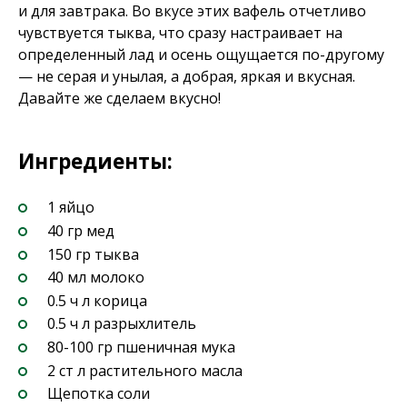
и для завтрака. Во вкусе этих вафель отчетливо
чувствуется тыква, что сразу настраивает на
определенный лад и осень ощущается по-другому
— не серая и унылая, а добрая, яркая и вкусная.
Давайте же сделаем вкусно!
Ингредиенты:
1 яйцо
40 гр мед
150 гр тыква
40 мл молоко
0.5 ч л корица
0.5 ч л разрыхлитель
80-100 гр пшеничная мука
2 ст л растительного масла
Щепотка соли