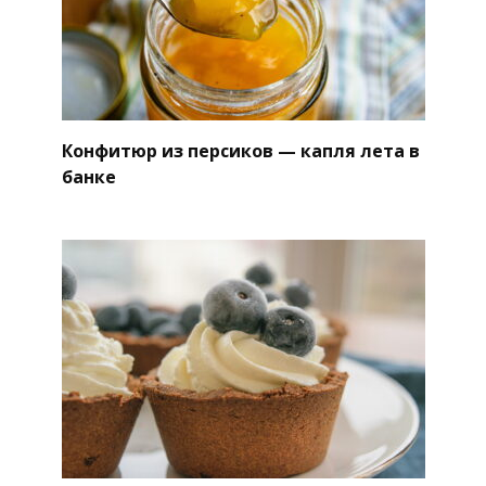
Конфитюр из персиков — капля лета в
банке