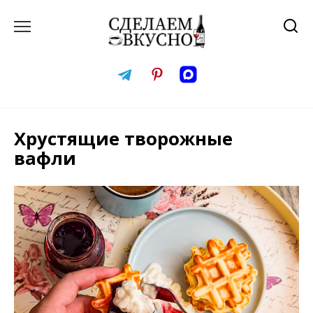
Перейти
к
содержанию
Хрустящие творожные
вафли