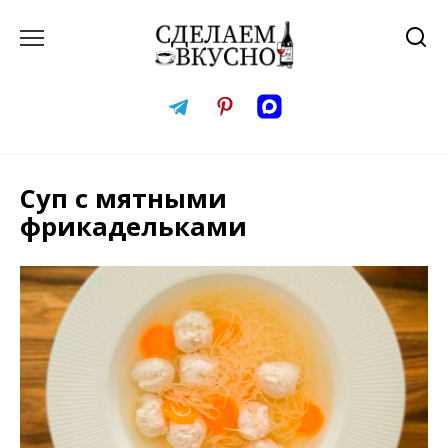
Перейти
к
содержанию
Суп с мятными
фрикадельками