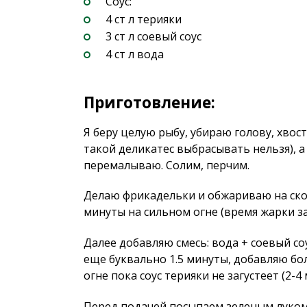
Соус:
4 ст л терияки
3 ст л соевый соус
4 ст л вода
Приготовление:
Я беру целую рыбу, убираю голову, хвост
такой деликатес выбрасывать нельзя), а
перемалываю. Солим, перчим.
Делаю фрикадельки и обжариваю на сково
минуты на сильном огне (время жарки з
Далее добавляю смесь: вода + соевый со
еще буквально 1.5 минуты, добавляю бо
огне пока соус терияки не загустеет (2-4
Перед подачей посыпаем зеленым луком 