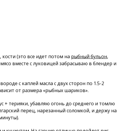
, кости (это все идет потом на
рыбный бульон
,
 мясо вместе с луковицей забрасываю в блендер и
роде с каплей масла с двух сторон по 1.5-2
ависит от размера «рыбных шариков».
ус + терияки, убавляю огонь до среднего и томлю
лгарский перец, нарезанный соломкой, и держу на
 минуты).
и кунжутом. На гарнир отлично подойдет рис.