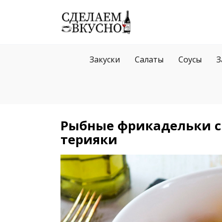
Перейти
к
содержанию
Закуски
Салаты
Соусы
З
Рыбные фрикадельки с 
терияки