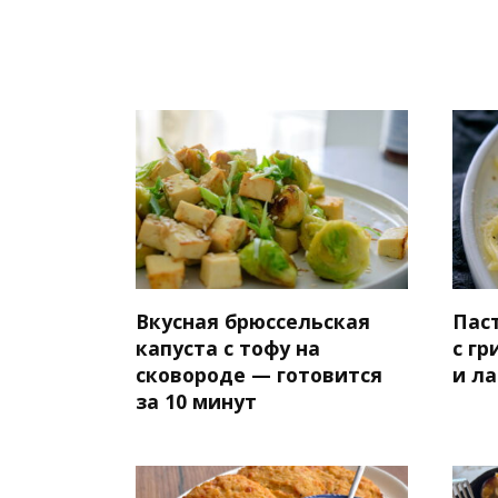
Вкусная брюссельская
Паст
капуста с тофу на
с г
сковороде — готовится
и л
за 10 минут