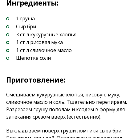
Ингредиенты:
1 груша
Сыр бри
3 ст л кукурузные хлопья
1 ст л рисовая мука
1 ст л сливочное масло
Щепотка соли
Приготовление:
Смешиваем кукурузные хлопья, рисовую муку,
сливочное масло и соль. Тщательно перетираем.
Разрезаем грушу пополам и кладем в форму для
запекания срезом вверх (естественно).
Выкладываем поверх груши ломтики сыра бри.
Посыпаем крошкой. Отправляем в духовку под