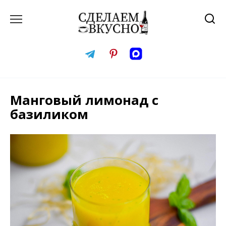
Перейти
к
содержанию
Манговый лимонад с
базиликом