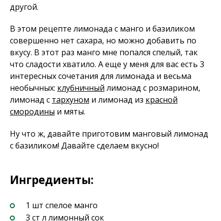
другой.
В этом рецепте лимонада с манго и базиликом
совершенно нет сахара, но можно добавить по
вкусу. В этот раз манго мне попался спелый, так
что сладости хватило. А еще у меня для вас есть 3
интересных сочетания для лимонада и весьма
необычных:
клубничный
лимонад с розмарином,
лимонад с
тархуном
и лимонад из
красной
смородины
и мяты.
Ну что ж, давайте приготовим манговый лимонад
с базиликом! Давайте сделаем вкусно!
Ингредиенты:
1 шт спелое манго
3 ст л лимонный сок