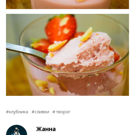
клубника
сливки
творог
Жанна