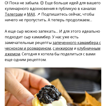
О! Пока не забыла. 😊 Еще больше идей для вашего
кулинарного вдохновения я публикую в каналах
Телеграм
и
MAX
. 📌 Подпишитесь сейчас, чтобы
ничего не пропустить. А теперь продолжаем…
А еще сыр можно запекать… И для этого идеально
подходит сыр камамбер. У нас уже есть
замечательные рецепты
запеченного камамбера с
чесноком и розмарином
,
с инжиром
и
клубничным
джемом
. Сегодня я хотела бы поделиться с вами
еще одним рецептом.