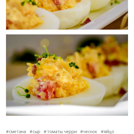
сметана
сыр
томаты черри
чеснок
яйцо