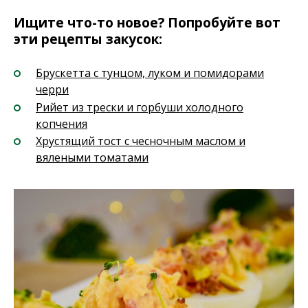
Ищите что-то новое? Попробуйте вот
эти рецепты закусок:
Брускетта с тунцом, луком и помидорами
черри
Рийет из трески и горбуши холодного
копчения
Хрустящий тост с чесночным маслом и
вялеными томатами