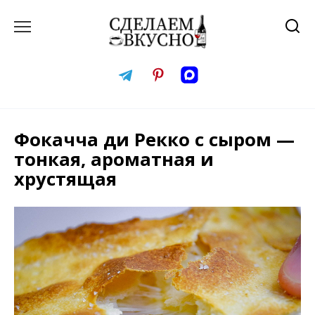
Перейти
к
содержанию
Фокачча ди Рекко с сыром —
тонкая, ароматная и
хрустящая