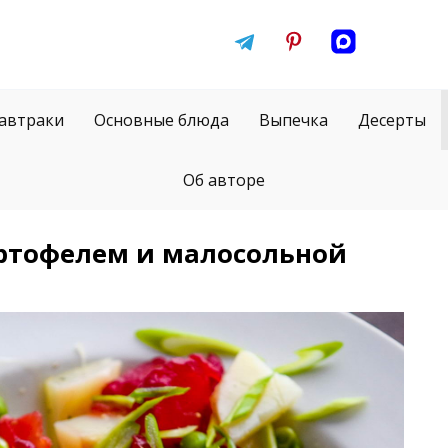
автраки
Основные блюда
Выпечка
Десерты
Об авторе
артофелем и малосольной