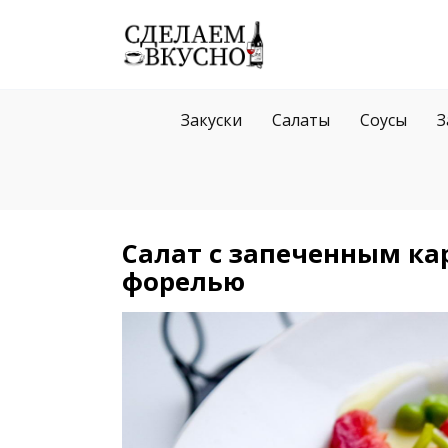
Перейти
к
содержанию
Закуски
Салаты
Соусы
З
Салат с запеченным к
форелью