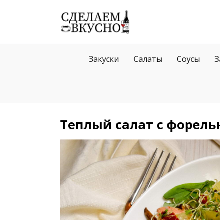
Перейти
к
содержанию
Закуски
Салаты
Соусы
З
Теплый салат с форель