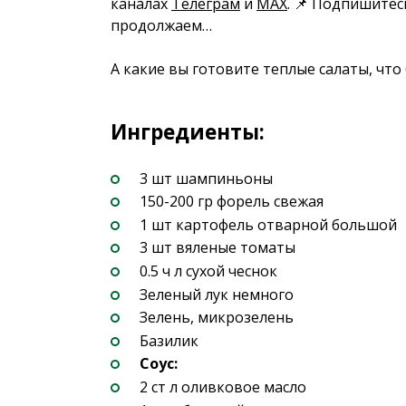
каналах
Телеграм
и
MAX
. 📌 Подпишитес
продолжаем…
А какие вы готовите теплые салаты, чт
Ингредиенты:
3 шт шампиньоны
150-200 гр форель свежая
1 шт картофель отварной большой
3 шт вяленые томаты
0.5 ч л сухой чеснок
Зеленый лук немного
Зелень, микрозелень
Базилик
Соус:
2 ст л оливковое масло