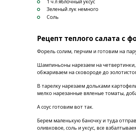
1 ч л яблочный уксус
Зеленый лук немного
Соль
Рецепт теплого салата с ф
Форель солим, перчим и готовим на пару
Шампиньоны нарезаем на четвертинки, 
обжариваем на сковороде до золотистог
В тарелку нарезаем дольками картофель
мелко нарезанные вяленые томаты, доба
А соус готовим вот так.
Берем маленькую баночку и туда отправ
оливковое, соль и уксус, все взбалтывае