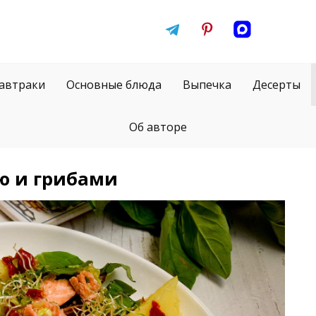
автраки
Основные блюда
Выпечка
Десерты
Об авторе
ю и грибами