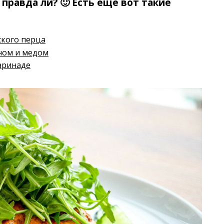
 правда ли? 🙂 Есть еще вот такие
ского перца
ном и медом
аринаде