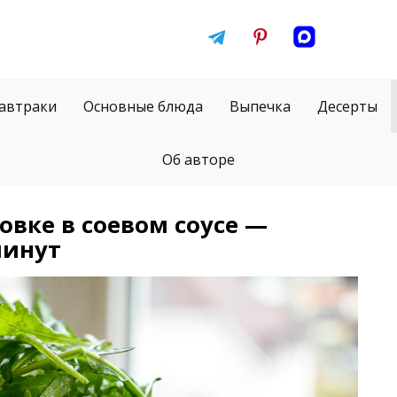
автраки
Основные блюда
Выпечка
Десерты
Об авторе
овке в соевом соусе —
минут