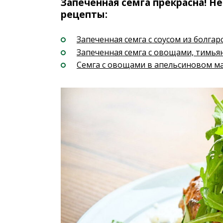
Запеченная семга прекрасна! Не
рецепты:
Запеченная семга с соусом из болгар
Запеченная семга с овощами, тимья
Семга с овощами в апельсиновом м