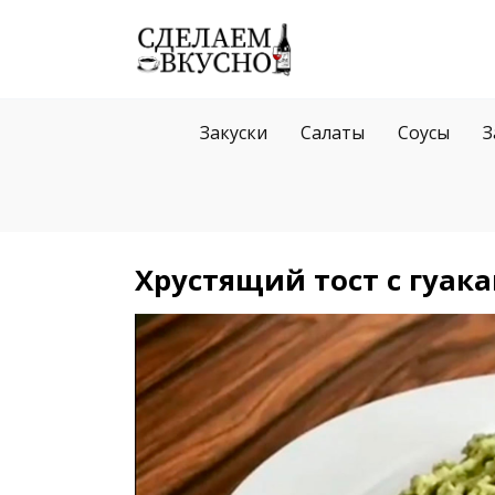
Перейти
к
содержанию
Закуски
Салаты
Соусы
З
Хрустящий тост с гуак