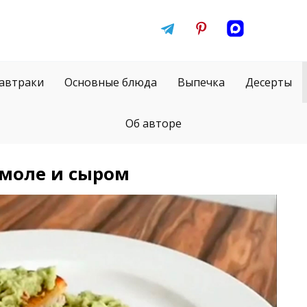
автраки
Основные блюда
Выпечка
Десерты
Об авторе
амоле и сыром