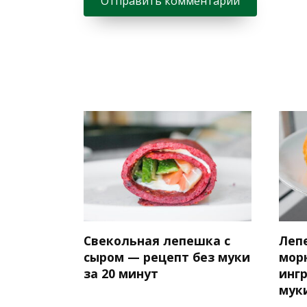
Свекольная лепешка с
Леп
сыром — рецепт без муки
морк
за 20 минут
инг
мук