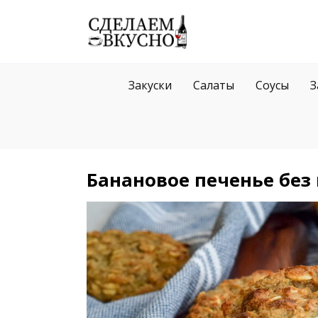
Перейти
к
содержанию
Закуски
Салаты
Соусы
З
Банановое печенье без