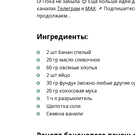
О! Пока не забыла. 😊 Еще больше идей 
каналах
Телеграм
и
MAX
. 📌 Подпишитес
продолжаем…
Ингредиенты:
2 шт банан спелый
20 гр масло сливочное
60 гр овсяные хлопья
2 шт яйцо
30 гр фундук (можно любые другие о
20 гр кокосовая мука
1 ч л разрыхлитель
Щепотка соли
Семена ванили