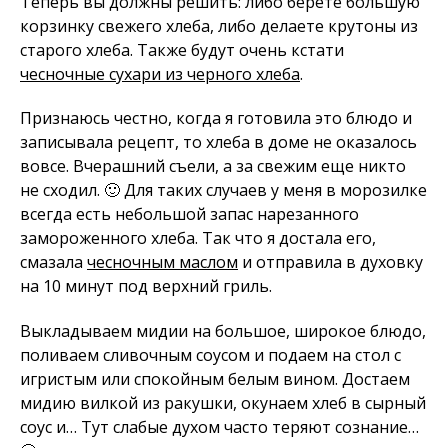
Теперь вы должны решить: либо берете большую
корзинку свежего хлеба, либо делаете крутоны из
старого хлеба. Также будут очень кстати
чесночные сухари из черного хлеба
.
Признаюсь честно, когда я готовила это блюдо и
записывала рецепт, то хлеба в доме не оказалось
вовсе. Вчерашний съели, а за свежим еще никто
не сходил. 🙂 Для таких случаев у меня в морозилке
всегда есть небольшой запас нарезанного
замороженного хлеба. Так что я достала его,
смазала
чесночным маслом
и отправила в духовку
на 10 минут под верхний гриль.
Выкладываем мидии на большое, широкое блюдо,
поливаем сливочным соусом и подаем на стол с
игристым или спокойным белым вином. Достаем
мидию вилкой из ракушки, окунаем хлеб в сырный
соус и… Тут слабые духом часто теряют сознание…