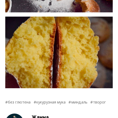
без глютена
кукурузная мука
миндаль
творог
Жанна