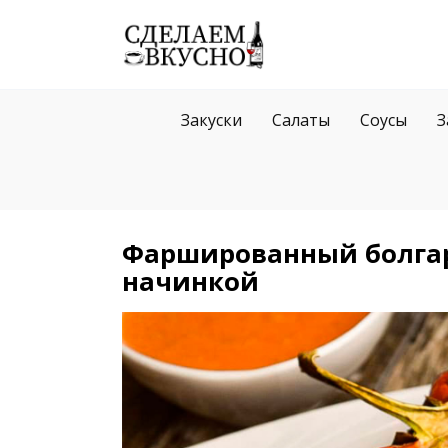
Перейти
к
содержанию
Закуски
Салаты
Соусы
З
Фаршированный болгар
начинкой