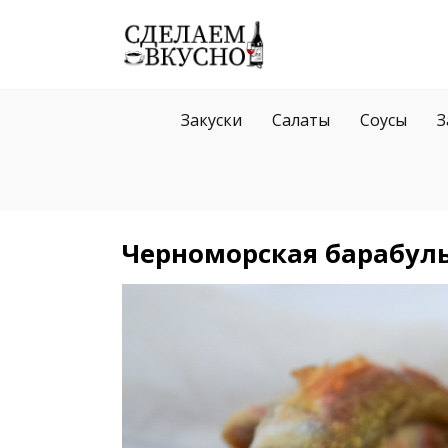
Перейти
к
содержанию
Закуски
Салаты
Соусы
З
Черноморская барабул