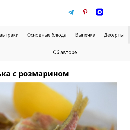
автраки
Основные блюда
Выпечка
Десерты
Об авторе
ька с розмарином