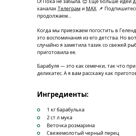
О! Пока не забыла. 😊 Еще больше идей 
каналах
Телеграм
и
MAX
. 📌 Подпишитес
продолжаем…
Когда мы приезжаем погостить в Геленд
это воспоминания из его детства. Но вот
случайно я заметила тазик со свежей ры
приготовила ее.
Барабуля — это как семечки, так что пр
деликатес. А я вам расскажу как пригот
Ингредиенты:
1 кг барабулька
2 ст л мука
Веточка розмарина
Свежемолотый черный перец