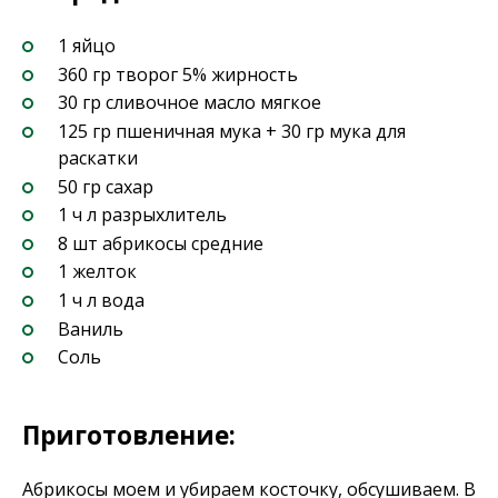
1 яйцо
360 гр творог 5% жирность
30 гр сливочное масло мягкое
125 гр пшеничная мука + 30 гр мука для
раскатки
50 гр сахар
1 ч л разрыхлитель
8 шт абрикосы средние
1 желток
1 ч л вода
Ваниль
Соль
Приготовление:
Абрикосы моем и убираем косточку, обсушиваем. В