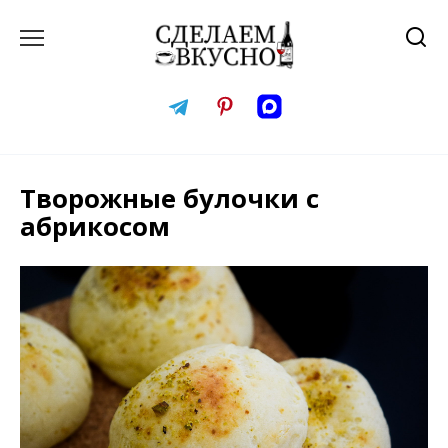
Перейти
к
содержанию
Творожные булочки с
абрикосом