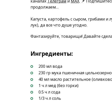
каналах
Телеграм
и
MAX
. 📌 Подпишитес
продолжаем…
Капуста, картофель с сыром, грибами и 
лук), да все что душе угодно.
Фантазируйте, товарищи! Давайте сдела
Ингредиенты:
200 мл вода
230 гр мука пшеничная цельнозернов
40 мл масло растительное (оливково
1 ч л мед (без горки)
0.5 ч л сода
1/3 ч л соль