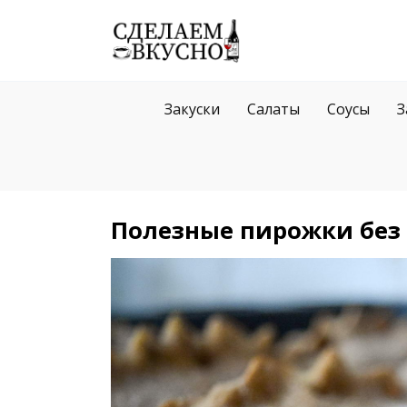
Перейти
к
содержанию
Закуски
Салаты
Соусы
З
Полезные пирожки без