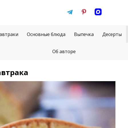
автраки
Основные блюда
Выпечка
Десерты
Об авторе
автрака