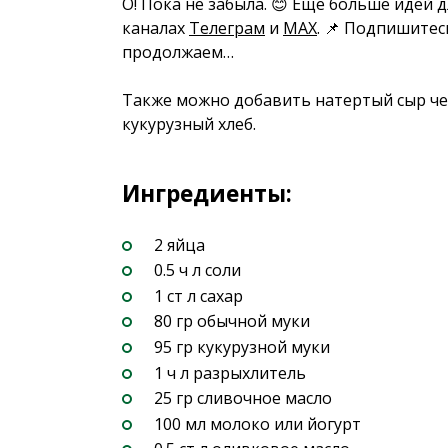
О! Пока не забыла. 😊 Еще больше идей 
каналах
Телеграм
и
MAX
. 📌 Подпишитес
продолжаем…
Также можно добавить натертый сыр чедд
кукурузный хлеб.
Ингредиенты:
2 яйца
0.5 ч л соли
1 ст л сахар
80 гр обычной муки
95 гр кукурузной муки
1 ч л разрыхлитель
25 гр сливочное масло
100 мл молоко или йогурт