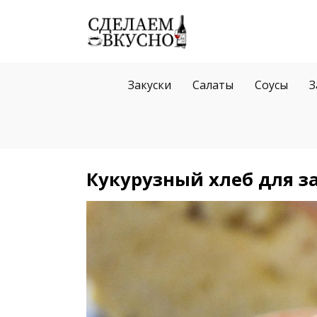
Перейти
к
содержанию
Закуски
Салаты
Соусы
З
Кукурузный хлеб для з