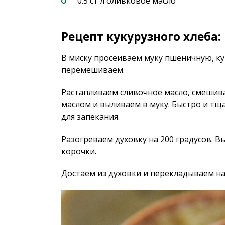
0.5 ст л оливковое масло
Рецепт кукурузного хлеба:
В миску просеиваем муку пшеничную, ку
перемешиваем.
Растапливаем сливочное масло, смешива
маслом и выливаем в муку. Быстро и т
для запекания.
Разогреваем духовку на 200 градусов. В
корочки.
Достаем из духовки и перекладываем на 