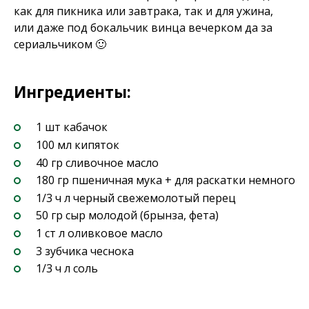
как для пикника или завтрака, так и для ужина,
или даже под бокальчик винца вечерком да за
сериальчиком 🙂
Ингредиенты:
1 шт кабачок
100 мл кипяток
40 гр сливочное масло
180 гр пшеничная мука + для раскатки немного
1/3 ч л черный свежемолотый перец
50 гр сыр молодой (брынза, фета)
1 ст л оливковое масло
3 зубчика чеснока
1/3 ч л соль