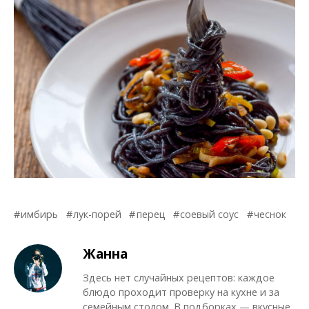
имбирь
лук-порей
перец
соевый соус
чеснок
Жанна
Здесь нет случайных рецептов: каждое
блюдо проходит проверку на кухне и за
семейным столом. В подборках — вкусные