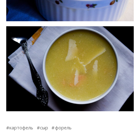
картофель
сыр
форель