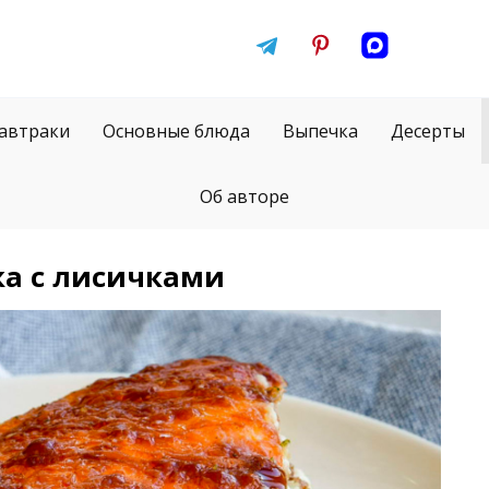
автраки
Основные блюда
Выпечка
Десерты
Об авторе
ка с лисичками