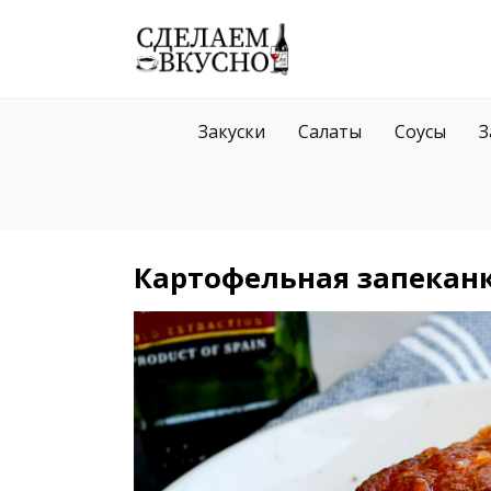
Перейти
к
содержанию
Закуски
Салаты
Соусы
З
Картофельная запекан